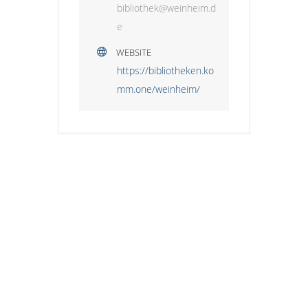
bibliothek@weinheim.d
e
WEBSITE
https://bibliotheken.ko
mm.one/weinheim/
HINWEIS ZUM KINDERSCHUTZ:
Der Stadtjugendring Weinheim stellt diese
Plattform zur Verfügung, übernimmt jedoch
keine Gewähr dafür, dass alle Anbieter –
insbesondere nicht organisierte Gruppen
oder private Anbieter – die erforderlichen
Standards des Kinderschutzes einhalten.