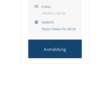
E-MAIL
info@vhs-bb.de
WEBSITE
https://www.vhs-bb.de
Anmeldung
HINWEIS ZUM KINDERSCHUTZ:
Der Stadtjugendring Weinheim stellt diese
Plattform zur Verfügung, übernimmt jedoch
keine Gewähr dafür, dass alle Anbieter –
insbesondere nicht organisierte Gruppen