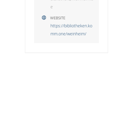
e
WEBSITE
https://bibliotheken.ko
mm.one/weinheim/
HINWEIS ZUM KINDERSCHUTZ:
Der Stadtjugendring Weinheim stellt diese
Plattform zur Verfügung, übernimmt jedoch
keine Gewähr dafür, dass alle Anbieter –
insbesondere nicht organisierte Gruppen
oder private Anbieter – die erforderlichen
Standards des Kinderschutzes einhalten.
Wir empfehlen Eltern und