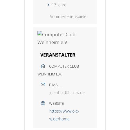
13 Jahre
Sommerferienspiele
VERANSTALTER
COMPUTER CLUB
WEINHEIM E.V.
E-MAIL
jdienhold@c-c-w.de
WEBSITE
https://www.c-c-
w.de/home