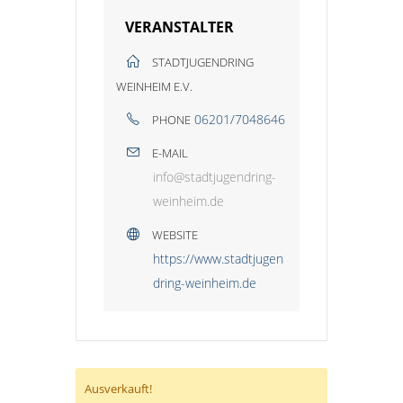
VERANSTALTER
STADTJUGENDRING
WEINHEIM E.V.
06201/7048646
PHONE
E-MAIL
info@stadtjugendring-
weinheim.de
WEBSITE
https://www.stadtjugen
dring-weinheim.de
Ausverkauft!