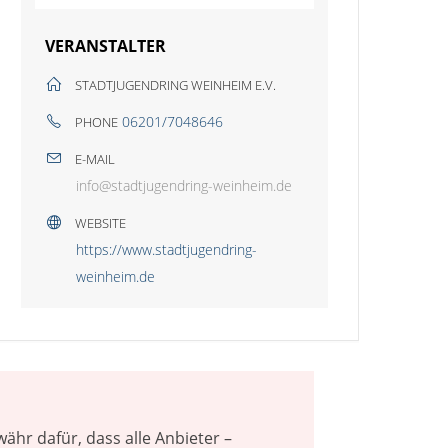
VERANSTALTER
STADTJUGENDRING WEINHEIM E.V.
06201/7048646
PHONE
E-MAIL
info@stadtjugendring-weinheim.de
WEBSITE
https://www.stadtjugendring-
weinheim.de
hr dafür, dass alle Anbieter –