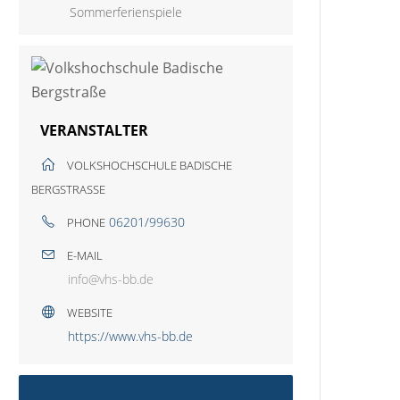
Sommerferienspiele
VERANSTALTER
VOLKSHOCHSCHULE BADISCHE
BERGSTRASSE
06201/99630
PHONE
E-MAIL
info@vhs-bb.de
WEBSITE
https://www.vhs-bb.de