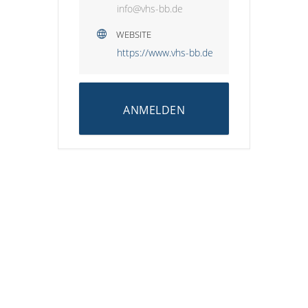
info@vhs-bb.de
WEBSITE
https://www.vhs-bb.de
ANMELDEN
HINWEIS ZUM KINDERSCHUTZ:
Der Stadtjugendring Weinheim stellt diese
Plattform zur Verfügung, übernimmt jedoch
keine Gewähr dafür, dass alle Anbieter –
insbesondere nicht organisierte Gruppen
oder private Anbieter – die erforderlichen