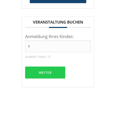
VERANSTALTUNG BUCHEN
Anmeldung Ihres Kindes:
Available Tickets:
19
WEITER
HINWEIS ZUM KINDERSCHUTZ:
Der Stadtjugendring Weinheim stellt diese