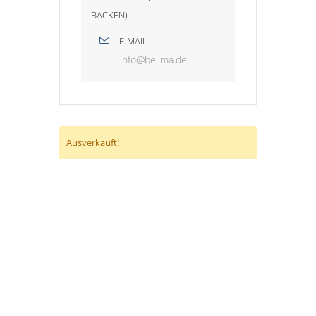
BACKEN)
E-MAIL
info@belima.de
Ausverkauft!
HINWEIS ZUM KINDERSCHUTZ:
Der Stadtjugendring Weinheim stellt diese
Plattform zur Verfügung, übernimmt jedoch
keine Gewähr dafür, dass alle Anbieter –
insbesondere nicht organisierte Gruppen
oder private Anbieter – die erforderlichen