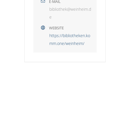
E-MAIL
bibliothek@weinheim.d
e
WEBSITE
https://bibliotheken.ko
mm.one/weinheim/
HINWEIS ZUM KINDERSCHUTZ:
Der Stadtjugendring Weinheim stellt diese
Plattform zur Verfügung, übernimmt jedoch
keine Gewähr dafür, dass alle Anbieter –
insbesondere nicht organisierte Gruppen
oder private Anbieter – die erforderlichen