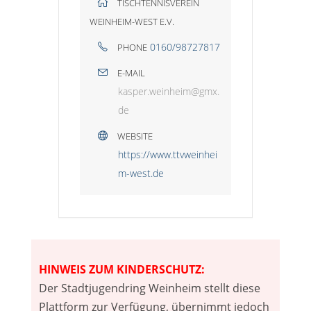
TISCHTENNISVEREIN
WEINHEIM-WEST E.V.
0160/98727817
PHONE
E-MAIL
kasper.weinheim@gmx.
de
WEBSITE
https://www.ttvweinhei
m-west.de
HINWEIS ZUM KINDERSCHUTZ:
Der Stadtjugendring Weinheim stellt diese
Plattform zur Verfügung, übernimmt jedoch