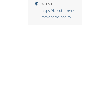
WEBSITE
https://bibliotheken.ko
mm.one/weinheim/
HINWEIS ZUM KINDERSCHUTZ:
Der Stadtjugendring Weinheim stellt diese
Plattform zur Verfügung, übernimmt jedoch
keine Gewähr dafür, dass alle Anbieter –
insbesondere nicht organisierte Gruppen
oder private Anbieter – die erforderlichen
Standards des Kinderschutzes einhalten.
Wir empfehlen Eltern und
Erziehungsberechtigten, sich direkt bei den